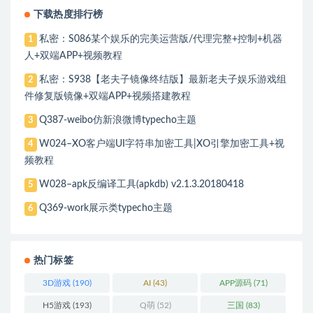
下载热度排行榜
私密：S086某个娱乐的完美运营版/代理完整+控制+机器
1
人+双端APP+视频教程
私密：S938【老夫子镜像终结版】最新老夫子娱乐游戏组
2
件修复版镜像+双端APP+视频搭建教程
Q387-weibo仿新浪微博typecho主题
3
W024–XO客户端UI字符串加密工具|XO引擎加密工具+视
4
频教程
W028–apk反编译工具(apkdb) v2.1.3.20180418
5
Q369-work展示类typecho主题
6
热门标签
3D游戏
(190)
AI
(43)
APP源码
(71)
H5游戏
(193)
Q萌
(52)
三国
(83)