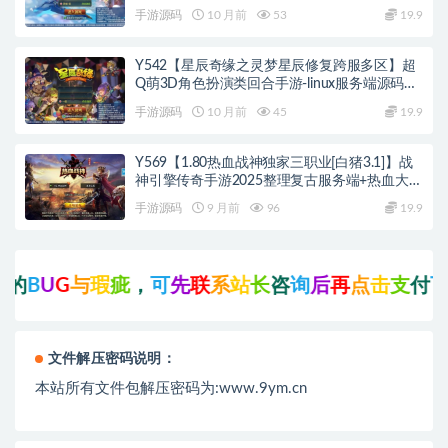
品充值后台-双端版本
手游源码
10 月前
53
19.9
Y542【星辰奇缘之灵梦星辰修复跨服多区】超
Q萌3D角色扮演类回合手游-linux服务端源码视
频架设教程
手游源码
10 月前
45
19.9
Y569【1.80热血战神独家三职业[白猪3.1]】战
神引擎传奇手游2025整理复古服务端+热血大陆
+蛮荒大陆+黄金大陆
手游源码
9 月前
96
19.9
G
与
瑕
疵
，
可
先
联
系
站
长
咨
询
后
再
点
击
支
付
下
载
!
文件解压密码说明：
本站所有文件包解压密码为:www.9ym.cn