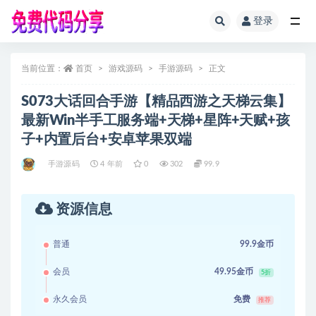
登录
全部
当前位置：
首页
游戏源码
手游源码
正文
S073大话回合手游【精品西游之天梯云集】
最新Win半手工服务端+天梯+星阵+天赋+孩
子+内置后台+安卓苹果双端
手游源码
4 年前
0
302
99.9
资源信息
普通
99.9金币
会员
49.95金币
5折
永久会员
免费
推荐