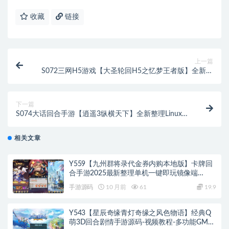
收藏
链接
上一篇
S072三网H5游戏【大圣轮回H5之忆梦王者版】全新整
理Linux手工服务端+GM授权后台
下一篇
S074大话回合手游【逍遥3纵横天下】全新整理Linux手
工服务端+GM后台+安卓苹果双端
相关文章
Y559【九州群将录代金券内购本地版】卡牌回
合手游2025最新整理单机一键即玩镜像端
+Linux手工服务端+本地资源包+GM授权后台
手游源码
10 月前
61
19.9
+教程
Y543【星辰奇缘青灯奇缘之风色物语】经典Q
萌3D回合剧情手游源码-视频教程-多功能GM物