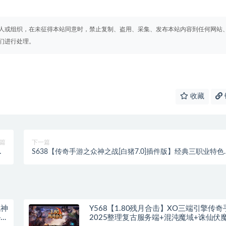
人或组织，在未征得本站同意时，禁止复制、盗用、采集、发布本站内容到任何网站
们进行处理。
收藏
篇
下一篇
-
S638【传奇手游之众神之战[白猪7.0]插件版】经典三职业特色
源
神引擎传奇手游-Win服务端源码视频架设教程
程
战神
Y568【1.80残月合击】XO三端引擎传奇
+蛮
2025整理复古服务端+混沌魔域+诛仙伏