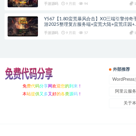
荒大陆+黄金大陆
手游源码
9 月前
94
1
Y567【1.80蛮荒暴风合击】XO三端引擎传奇
游2025整理复古服务端+蛮荒大陆+蛮荒庄园+
荒战场
手游源码
9 月前
57
1
外部推荐
WordPres
免
费
代
码
分
享
网
欢
迎
您
的
到
来
！
阿里云服
本
站
提
供
又
多
又
好
的
各
类
源
码
！
关于