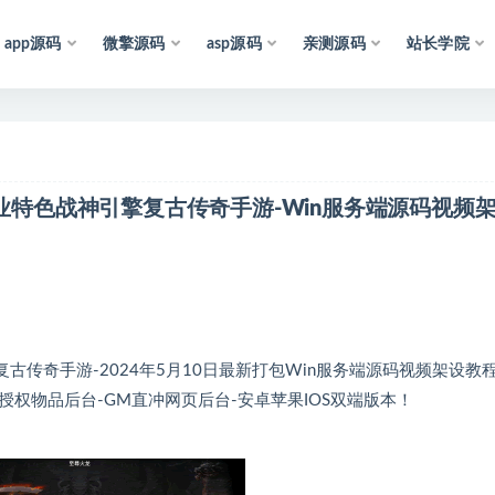
app源码
微擎源码
asp源码
亲测源码
站长学院
声
明
：
所
有
资
源
均
收
集
于
互
联
网
，
仅
职业特色战神引擎复古传奇手游-Win服务端源码视频
传奇手游-2024年5月10日最新打包Win服务端源码视频架设教程
页授权物品后台-GM直冲网页后台-安卓苹果IOS双端版本！