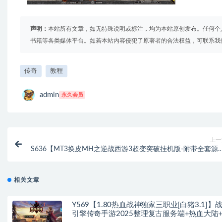
声明：
本站所有文章，如无特殊说明或标注，均为本站原创发布。任何个
书籍等各类媒体平台。如若本站内容侵犯了原著者的合法权益，可联系我
传奇
教程
admin
永久会员
上一
S636【MT3换皮MH之逆战西游3超变突破挂机版-附带全套源码
攻略】经典角色扮演类Q萌卡通剧情任务回合手游-Linux服务端
码视频架设教
相关文章
Y569【1.80热血战神独家三职业[白猪3.1]】
引擎传奇手游2025整理复古服务端+热血大陆