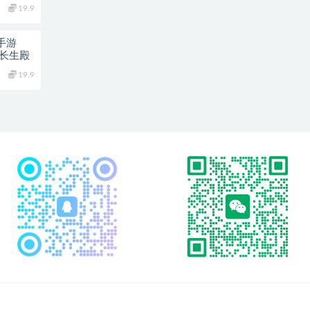
19.9
手游
+长生殿
19.9