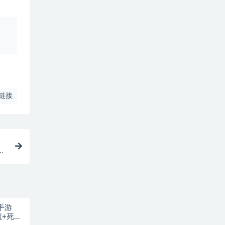
、
链接
战
手游
魔+死亡