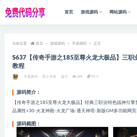
首页
游戏源码
网站源码
全部
当前位置：
首页
游戏源码
手游源码
正文
S637【传奇手游之185至尊火龙大极品】三
教程
手游源码
2 年前
0
249
99.9
源码简介：
【传奇手游之185至尊火龙大极品】经典三职业特色战神引擎复古
品属性+30-火龙神殿-火龙广场-通天神塔-新版GM多功能网
源码截图：