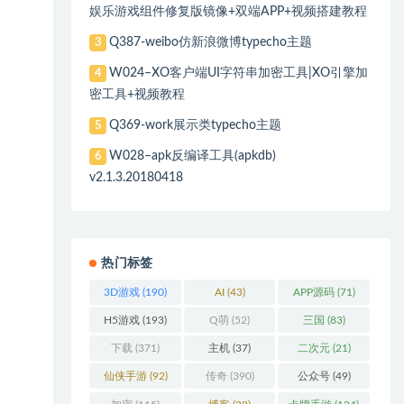
娱乐游戏组件修复版镜像+双端APP+视频搭建教程
Q387-weibo仿新浪微博typecho主题
3
W024–XO客户端UI字符串加密工具|XO引擎加
4
密工具+视频教程
Q369-work展示类typecho主题
5
W028–apk反编译工具(apkdb)
6
v2.1.3.20180418
热门标签
3D游戏
(190)
AI
(43)
APP源码
(71)
H5游戏
(193)
Q萌
(52)
三国
(83)
下载
(371)
主机
(37)
二次元
(21)
仙侠手游
(92)
传奇
(390)
公众号
(49)