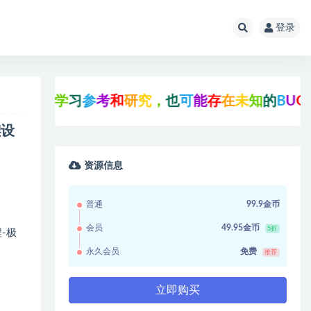
登录
供
学
习
参
考
和
研
究
，
也
可
能
存
在
未
知
的
B
U
G
与
瑕
疵
架设
资源信息
普通
99.9金币
会员
49.95金币
5折
-极
永久会员
免费
推荐
立即购买