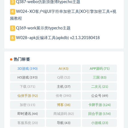
Q387-weibo仿新浪微博typecho主题
3
W024–XO客户端UI字符串加密工具|XO引擎加密工具+视
4
频教程
Q369-work展示类typecho主题
5
W028–apk反编译工具(apkdb) v2.1.3.20180418
6
热门标签
3D游戏
(190)
AI
(43)
APP源码
(71)
H5游戏
(193)
Q萌
(52)
三国
(83)
下载
(371)
主机
(37)
二次元
(21)
仙侠手游
(92)
传奇
(390)
公众号
(49)
加密
(115)
博客
(38)
卡牌手游
(124)
即时通讯
(44)
商城源码
(82)
回合手游
(154)
客服系统
(20)
导航
(43)
小游戏
(23)