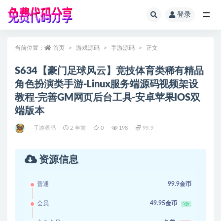
登录
全部
当前位置：
首页
游戏源码
手游源码
正文
S634【豪门足球风云】竞技体育类稀有精品
角色扮演类手游-Linux服务端源码视频架设
教程-完善GM网页后台工具-安卓苹果IOS双
端版本
手游源码
2 年前
0
198
99.9
资源信息
普通
99.9金币
会员
49.95金币
5折