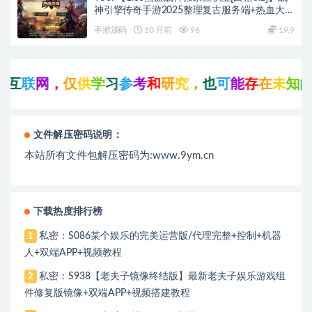
神引擎传奇手游2025整理复古服务端+热血大陆
+蛮荒大陆+黄金大陆
手游源码
10 月前
96
19.9
网
，
仅
供
学
习
参
考
和
研
究
，
也
可
能
存
在
未
知
的
B
U
G
文件解压密码说明：
本站所有文件包解压密码为:www.9ym.cn
下载热度排行榜
私密：S086某个娱乐的完美运营版/代理完整+控制+机器
1
人+双端APP+视频教程
私密：S938【老夫子镜像终结版】最新老夫子娱乐游戏组
2
件修复版镜像+双端APP+视频搭建教程