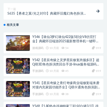
程+安卓苹果IOS双端版本+总运营网页后台-外带GM网
页授权后台
下一篇
S635【勇者之翼/光之封印】典藏怀旧魔幻角色扮演类
端游-Win服务端源码+视频架设详细教程+完整PC客户
端
相关文章
Y546【诛仙3梦幻诛仙422版5职业V8仿官打
金】典藏怀旧端游2025最新整理单机一键即玩
镜像端+Linux手工服务端+网页注册+GM工具
游戏源码
10 月前
54
19.9
+PC客户端+教程
Y542【星辰奇缘之灵梦星辰修复跨服多区】超
Q萌3D角色扮演类回合手游-linux服务端源码视
频架设教程
手游源码
10 月前
45
19.9
Y541【星辰奇缘之青灯奇缘商业端修复端来袭
对接内充家园功能齐全】Q萌卡通角色扮演剧情
手游linux服务端源码视频架设教程
手游源码
10 月前
38
19.9
Y569【1.80热血战神独家三职业[白猪3.1]】战