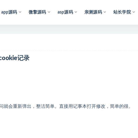
app源码
微擎源码
asp源码
亲测源码
站长学院
声
明
：
所
有
资
源
均
ookie记录
录在访问就会重新弹出，整洁简单。直接用记事本打开修改，简单的很。