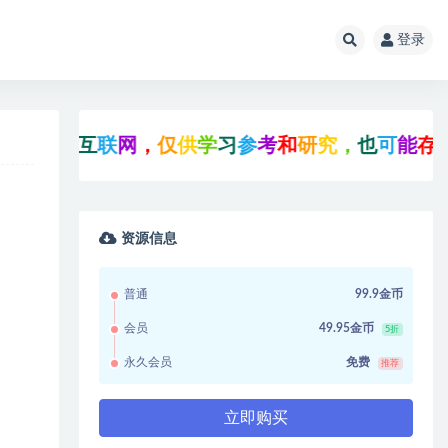
登录
收
集
于
互
联
网
，
仅
供
学
习
参
考
和
研
究
，
也
可
能
存
在
未
资源信息
普通
99.9金币
会员
49.95金币
5折
永久会员
免费
推荐
立即购买