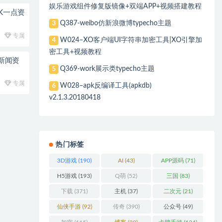
娱乐游戏组件修复版镜像+双端APP+视频搭建教程
K一点资
Q387-weibo仿新浪微博typecho主题
3
专属
W024–XO客户端UI字符串加密工具|XO引擎加
4
密工具+视频教程
 新闻资
Q369-work展示类typecho主题
5
专属
W028–apk反编译工具(apkdb)
6
v2.1.3.20180418
热门标签
3D游戏
(190)
AI
(43)
APP源码
(71)
H5游戏
(193)
Q萌
(52)
三国
(83)
下载
(371)
主机
(37)
二次元
(21)
仙侠手游
(92)
传奇
(390)
公众号
(49)