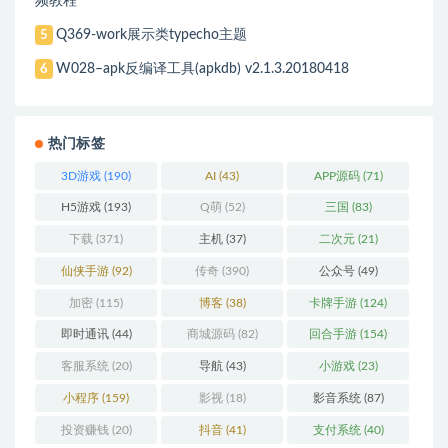
频教程
Q369-work展示类typecho主题
5
W028–apk反编译工具(apkdb) v2.1.3.20180418
6
热门标签
3D游戏
(190)
AI
(43)
APP源码
(71)
H5游戏
(193)
Q萌
(52)
三国
(83)
下载
(371)
主机
(37)
二次元
(21)
仙侠手游
(92)
传奇
(390)
公众号
(49)
加密
(115)
博客
(38)
卡牌手游
(124)
即时通讯
(44)
商城源码
(82)
回合手游
(154)
客服系统
(20)
导航
(43)
小游戏
(23)
小程序
(159)
影视
(18)
影音系统
(87)
投资赚钱
(20)
抖音
(41)
支付系统
(40)