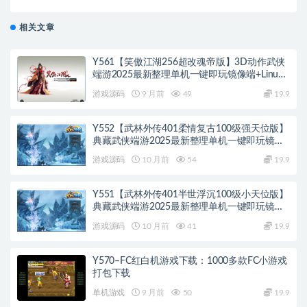
色扮演类剧情回合端游-Win服务端源码+架设教程-+配
套完整PC客户端安卓
相关文章
Y561【笑傲江湖256超改魂帝版】3D动作武侠
端游2025最新整理单机一键即玩镜像端+Linux
手工服务端+网页注册+GM工具+GM命令+PC客
游戏源码
9 月前
49
19.9
户端+教程
Y552【武林外传401柔情复古100级强天位版】
典藏武侠端游2025最新整理单机一键即玩镜像
端+Linux手工服务端+网页注册+GM工具+PC客
游戏源码
10 月前
54
19.9
户端+详细搭建教程
Y551【武林外传401半世浮沉100级小天位版】
典藏武侠端游2025最新整理单机一键即玩镜像
端+Linux手工服务端+网页注册+GM工具+PC客
游戏源码
10 月前
41
19.9
户端+详细搭建教程
Y570–FC红白机游戏下载：1000多款FC小游戏
打包下载
单机游戏
9 月前
50
19.9