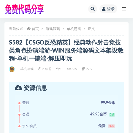
登录
全部
当前位置：
首页
游戏源码
单机游戏
正文
S582【CSGO反恐精英】经典动作射击竞技
类角色扮演端游-WIN服务端源码文本架设教
程-单机一键端-解压即玩
单机游戏
2 年前
0
365
99.9
资源信息
普通
99.9金币
会员
49.95金币
5折
永久会员
免费
推荐