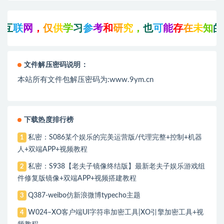
网
，
仅
供
学
习
参
考
和
研
究
，
也
可
能
存
在
未
知
的
B
U
G
文件解压密码说明：
本站所有文件包解压密码为:www.9ym.cn
下载热度排行榜
私密：S086某个娱乐的完美运营版/代理完整+控制+机器
1
人+双端APP+视频教程
私密：S938【老夫子镜像终结版】最新老夫子娱乐游戏组
2
件修复版镜像+双端APP+视频搭建教程
Q387-weibo仿新浪微博typecho主题
3
W024–XO客户端UI字符串加密工具|XO引擎加密工具+视
4