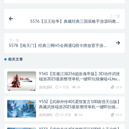
上一篇
S576【汉王纷争】典藏经典三国策略手游源码教程
Linux手工服务端+完善GM后台+安卓苹果双端
下一篇
S578【南天门】经典三网H5全网通Q萌卡牌放置手游-
Win服务端源码视频架设教程-开放多区-开放跨服-新版
多功能GM网页授权后台
相关文章
Y561【笑傲江湖256超改魂帝版】3D动作武侠
端游2025最新整理单机一键即玩镜像端+Linux
手工服务端+网页注册+GM工具+GM命令+PC客
游戏源码
9 月前
49
19.9
户端+教程
Y552【武林外传401柔情复古100级强天位版】
典藏武侠端游2025最新整理单机一键即玩镜像
端+Linux手工服务端+网页注册+GM工具+PC客
游戏源码
10 月前
54
19.9
户端+详细搭建教程