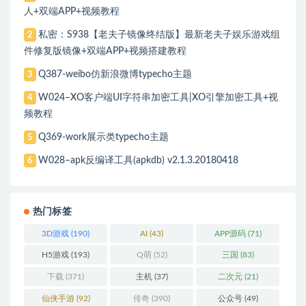
人+双端APP+视频教程
私密：S938【老夫子镜像终结版】最新老夫子娱乐游戏组
2
件修复版镜像+双端APP+视频搭建教程
Q387-weibo仿新浪微博typecho主题
3
W024–XO客户端UI字符串加密工具|XO引擎加密工具+视
4
频教程
Q369-work展示类typecho主题
5
W028–apk反编译工具(apkdb) v2.1.3.20180418
6
热门标签
3D游戏
(190)
AI
(43)
APP源码
(71)
H5游戏
(193)
Q萌
(52)
三国
(83)
下载
(371)
主机
(37)
二次元
(21)
仙侠手游
(92)
传奇
(390)
公众号
(49)