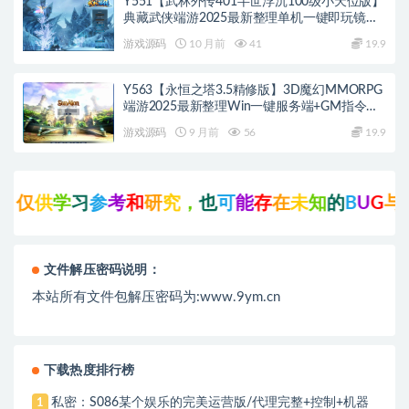
Y551【武林外传401半世浮沉100级小天位版】
典藏武侠端游2025最新整理单机一键即玩镜像
端+Linux手工服务端+网页注册+GM工具+PC客
游戏源码
10 月前
41
19.9
户端+详细搭建教程
Y563【永恒之塔3.5精修版】3D魔幻MMORPG
端游2025最新整理Win一键服务端+GM指令
+PC客户端+教程
游戏源码
9 月前
56
19.9
供
学
习
参
考
和
研
究
，
也
可
能
存
在
未
知
的
B
U
G
与
瑕
疵
，
文件解压密码说明：
本站所有文件包解压密码为:www.9ym.cn
下载热度排行榜
私密：S086某个娱乐的完美运营版/代理完整+控制+机器
1