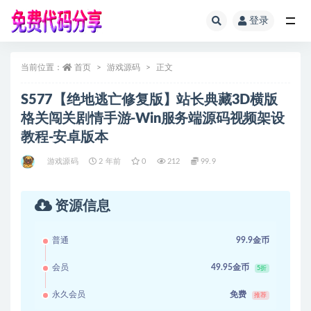
登录
全部
当前位置：
首页
游戏源码
正文
S577【绝地逃亡修复版】站长典藏3D横版
格关闯关剧情手游-Win服务端源码视频架设
教程-安卓版本
游戏源码
2 年前
0
212
99.9
资源信息
普通
99.9金币
会员
49.95金币
5折
永久会员
免费
推荐