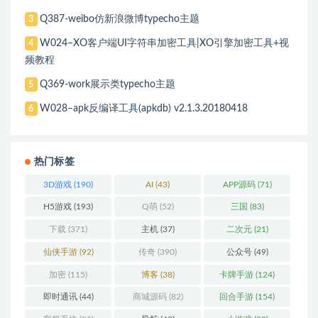
Q387-weibo仿新浪微博typecho主题
3
W024–XO客户端UI字符串加密工具|XO引擎加密工具+视
4
频教程
Q369-work展示类typecho主题
5
W028–apk反编译工具(apkdb) v2.1.3.20180418
6
热门标签
3D游戏
(190)
AI
(43)
APP源码
(71)
H5游戏
(193)
Q萌
(52)
三国
(83)
下载
(371)
主机
(37)
二次元
(21)
仙侠手游
(92)
传奇
(390)
公众号
(49)
加密
(115)
博客
(38)
卡牌手游
(124)
即时通讯
(44)
商城源码
(82)
回合手游
(154)