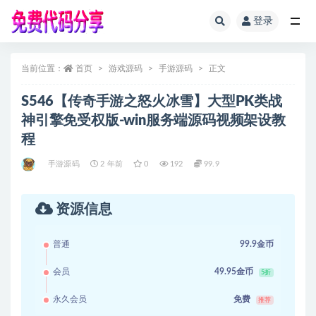
登录
全部
当前位置：
首页
游戏源码
手游源码
正文
S546【传奇手游之怒火冰雪】大型PK类战
神引擎免受权版-win服务端源码视频架设教
程
手游源码
2 年前
0
192
99.9
资源信息
普通
99.9金币
会员
49.95金币
5折
永久会员
免费
推荐