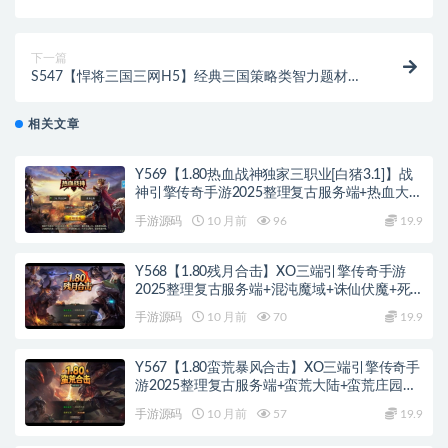
端源码视频架设教程-GM后台授权全功能版-直冲后台-
安卓苹果IOS双端版本
下一篇
S547【悍将三国三网H5】经典三国策略类智力题材手
游-win服务端源码视频架设教程
相关文章
Y569【1.80热血战神独家三职业[白猪3.1]】战
神引擎传奇手游2025整理复古服务端+热血大陆
+蛮荒大陆+黄金大陆
手游源码
10 月前
96
19.9
Y568【1.80残月合击】XO三端引擎传奇手游
2025整理复古服务端+混沌魔域+诛仙伏魔+死
亡空间
手游源码
10 月前
70
19.9
Y567【1.80蛮荒暴风合击】XO三端引擎传奇手
游2025整理复古服务端+蛮荒大陆+蛮荒庄园
+蛮荒战场
手游源码
10 月前
57
19.9