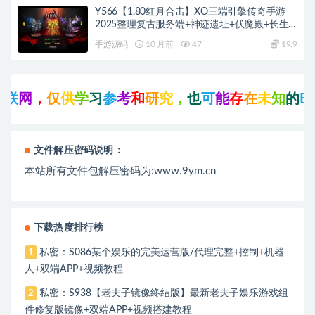
Y566【1.80红月合击】XO三端引擎传奇手游
2025整理复古服务端+神迹遗址+伏魔殿+长生
殿
手游源码
10 月前
47
19.9
学
习
参
考
和
研
究
，
也
可
能
存
在
未
知
的
B
U
G
与
瑕
疵
，
文件解压密码说明：
本站所有文件包解压密码为:www.9ym.cn
下载热度排行榜
私密：S086某个娱乐的完美运营版/代理完整+控制+机器
1
人+双端APP+视频教程
私密：S938【老夫子镜像终结版】最新老夫子娱乐游戏组
2
件修复版镜像+双端APP+视频搭建教程