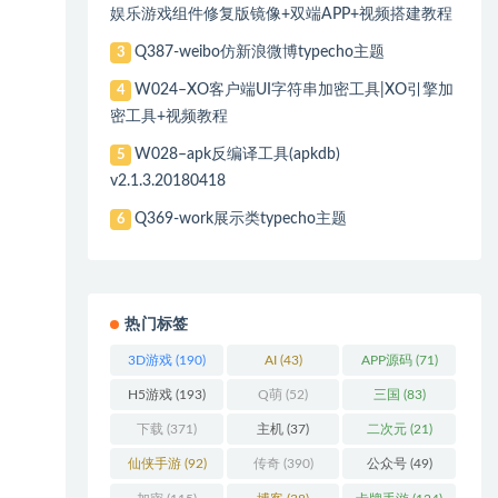
娱乐游戏组件修复版镜像+双端APP+视频搭建教程
Q387-weibo仿新浪微博typecho主题
3
W024–XO客户端UI字符串加密工具|XO引擎加
4
密工具+视频教程
W028–apk反编译工具(apkdb)
5
v2.1.3.20180418
Q369-work展示类typecho主题
6
热门标签
3D游戏
(190)
AI
(43)
APP源码
(71)
H5游戏
(193)
Q萌
(52)
三国
(83)
下载
(371)
主机
(37)
二次元
(21)
仙侠手游
(92)
传奇
(390)
公众号
(49)