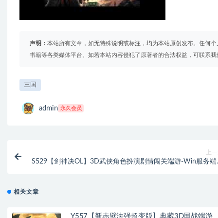
声明：
本站所有文章，如无特殊说明或标注，均为本站原创发布。任何个
书籍等各类媒体平台。如若本站内容侵犯了原著者的合法权益，可联系我
三国
admin
永久会员
上一
S529【剑神决OL】3D武侠角色扮演剧情闯关端游-Win服务端
码+视频架设教
相关文章
Y557【新赤壁法强超变版】典藏3D国战端游