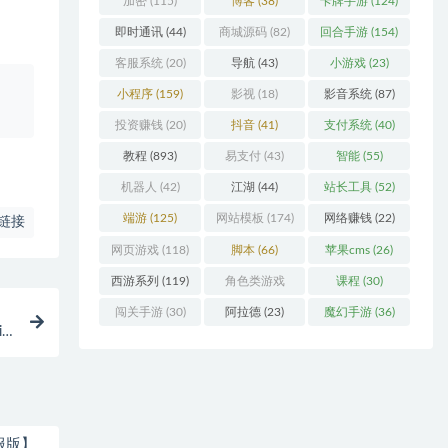
加密
(115)
博客
(38)
卡牌手游
(124)
即时通讯
(44)
商城源码
(82)
回合手游
(154)
客服系统
(20)
导航
(43)
小游戏
(23)
、
小程序
(159)
影视
(18)
影音系统
(87)
投资赚钱
(20)
抖音
(41)
支付系统
(40)
教程
(893)
易支付
(43)
智能
(55)
机器人
(42)
江湖
(44)
站长工具
(52)
端游
(125)
网站模板
(174)
网络赚钱
(22)
链接
网页游戏
(118)
脚本
(66)
苹果cms
(26)
西游系列
(119)
角色类游戏
课程
(30)
(306)
闯关手游
(30)
阿拉德
(23)
魔幻手游
(36)
n
服版】