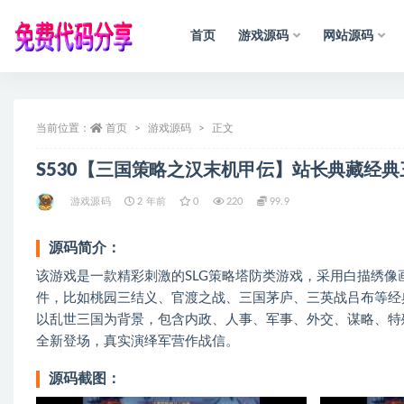
首页
游戏源码
网站源码
全部
当前位置：
首页
游戏源码
正文
S530【三国策略之汉末机甲伝】站长典藏经典
游戏源码
2 年前
0
220
99.9
源码简介：
该游戏是一款精彩刺激的SLG策略塔防类游戏，采用白描绣
件，比如桃园三结义、官渡之战、三国茅庐、三英战吕布等经
以乱世三国为背景，包含内政、人事、军事、外交、谋略、特殊
全新登场，真实演绎军营作战信。
源码截图：