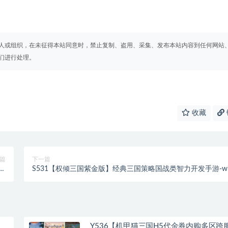
人或组织，在未征得本站同意时，禁止复制、盗用、采集、发布本站内容到任何网站
们进行处理。
收藏
篇
下一篇
源
S531【权倾三国紫金版】经典三国策略国战类智力开发手游-wi
程
服务端源码视频架设教程
Y536【机甲猫三国H5代金券内购多区跨