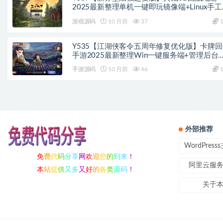
2025最新整理单机一键即玩镜像端+Linux手
务端+PC客户端+网页注册+GM工具+教程
游戏源码
10 月前
37
1
Y535【江湖侠客令五周年修复优化版】卡牌回
手游2025最新整理Win一键服务端+管理后台
+GM授权后台+教程
手游源码
10 月前
46
1
外部推荐
WordPres
免
费
代
码
分
享
网
欢
迎
您
的
到
来
！
阿里云服
本
站
提
供
又
多
又
好
的
各
类
源
码
！
关于