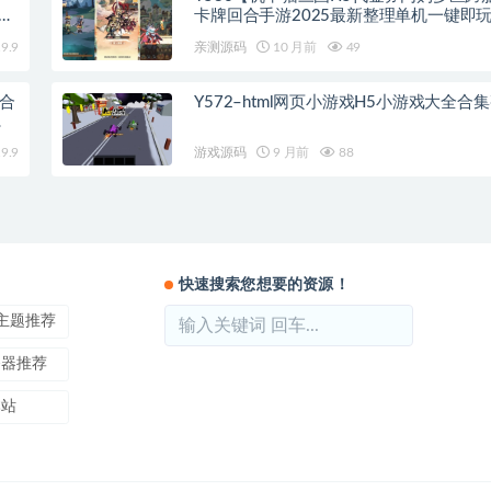
工服
卡牌回合手游2025最新整理单机一键即
+Linux手工服务端+管理后台+运维后台+
9.9
亲测源码
10 月前
49
合
Y572–html网页小游戏H5小游戏大全合
9.9
游戏源码
9 月前
88
快速搜索您想要的资源！
ss主题推荐
务器推荐
本站