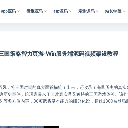
app源码
微擎源码
asp源码
亲测源码
站长学院
声
明
：
所
有
资
源
均
三国策略智力页游-Win服务端源码视频架设教程
像画风，将三国时期的真实面貌描绘了出来，还收录了海量历史的真实
典历史事件，给玩家带来了非常真实且又独特的三国游戏体验。该作
等多方位内容，30项武将基本能力的细分化设，超过1300名登场