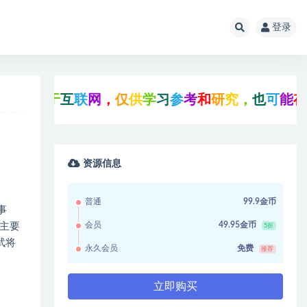
登录
收
集
于
互
联
网
，
仅
供
学
习
参
考
和
研
究
，
也
可
能
存
在
未
资源信息
普通
99.9金币
事
会员
49.95金币
主要
5折
武将
永久会员
免费
推荐
立即购买