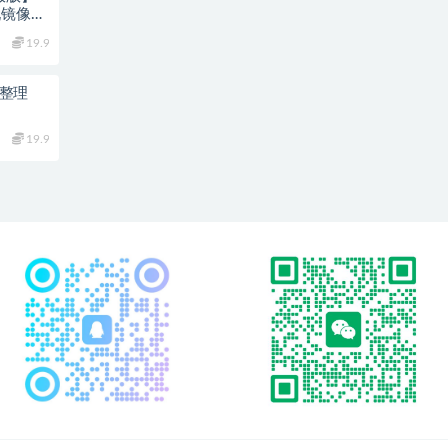
玩镜像端
教程
19.9
集整理
19.9