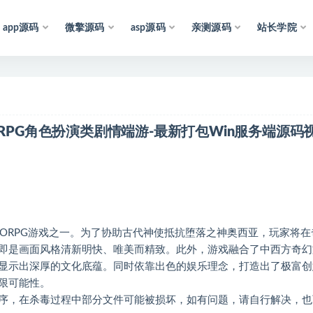
app源码
微擎源码
asp源码
亲测源码
站长学院
声
明
：
所
有
资
源
均
收
集
于
RPG角色扮演类剧情端游-最新打包Win服务端源码
MORPG游戏之一。为了协助古代神使抵抗堕落之神奥西亚，玩家将在
即是画面风格清新明快、唯美而精致。此外，游戏融合了中西方奇幻
显示出深厚的文化底蕴。同时依靠出色的娱乐理念，打造出了极富创
限可能性。
序，在杀毒过程中部分文件可能被损坏，如有问题，请自行解决，也