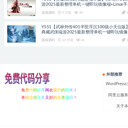
游2025最新整理单机一键即玩镜像端+Linux
服务端+网页注册+GM工具+GM命令+PC客户
游戏源码
9 月前
49
1
+教程
Y551【武林外传401半世浮沉100级小天位版
典藏武侠端游2025最新整理单机一键即玩镜像
+Linux手工服务端+网页注册+GM工具+PC客
游戏源码
10 月前
41
1
端+详细搭建教程
外部推荐
WordPres
免
费
代
码
分
享
网
欢
迎
您
的
到
来
！
阿里云服
本
站
提
供
又
多
又
好
的
各
类
源
码
！
关于