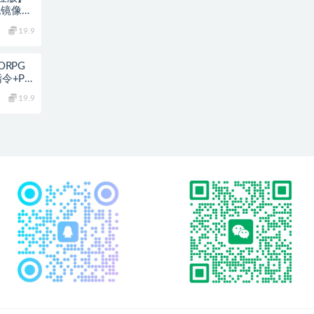
玩镜像端
C客户
19.9
ORPG
令+PC
19.9