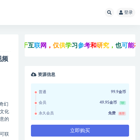
登录
互
联
网
，
仅
供
学
习
参
考
和
研
究
，
也
可
能
存
在
未
知
的
B
视频
资源信息
普通
99.9金币
会员
49.95金币
5折
奇幻
文化
永久会员
免费
推荐
意的
立即购买
可联