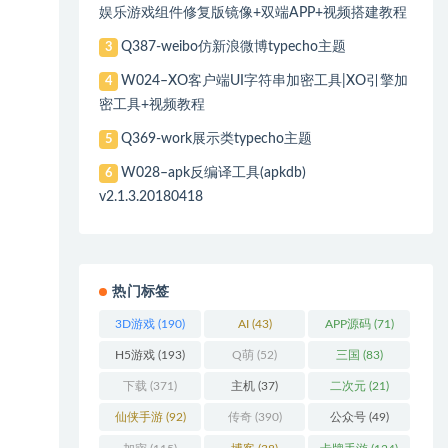
娱乐游戏组件修复版镜像+双端APP+视频搭建教程
Q387-weibo仿新浪微博typecho主题
3
W024–XO客户端UI字符串加密工具|XO引擎加
4
密工具+视频教程
Q369-work展示类typecho主题
5
W028–apk反编译工具(apkdb)
6
v2.1.3.20180418
热门标签
3D游戏
(190)
AI
(43)
APP源码
(71)
H5游戏
(193)
Q萌
(52)
三国
(83)
下载
(371)
主机
(37)
二次元
(21)
仙侠手游
(92)
传奇
(390)
公众号
(49)