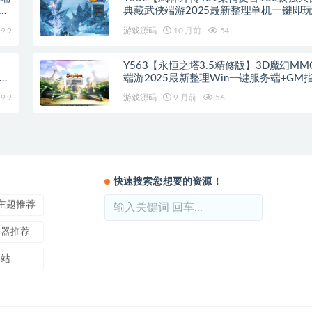
手工
典藏武侠端游2025最新整理单机一键即
端
+Linux手工服务端+网页注册+GM工具+P
9.9
游戏源码
10 月前
54
端+详细搭建教程
】
Y563【永恒之塔3.5精修版】3D魔幻MM
端
端游2025最新整理Win一键服务端+GM指
户
客户端+教程
9.9
游戏源码
9 月前
56
快速搜索您想要的资源！
ss主题推荐
务器推荐
本站