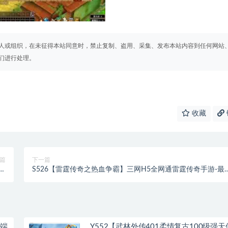
人或组织，在未征得本站同意时，禁止复制、盗用、采集、发布本站内容到任何网站
们进行处理。
收藏
篇
下一篇
包
S526【雷霆传奇之热血争霸】三网H5全网通雷霆传奇手游-最
端
打包Linux服务端源码视频架设教程-5K团购端-多功能GM网页
权后台
侠端
Y552【武林外传401柔情复古100级强