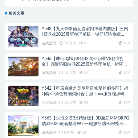
扮演类剧情端游-最新打包Win服务端源码视频架设教
程-配套PC完整客户端
相关文章
Y548【九天剑录仙女管家四神器内购版】三网
H5游戏2025最新整理单机一键即玩镜像端
+Linux手工服务端+管理后台+GM授权后台+教
游戏源码
10 月前
63
19.9
程
Y546【诛仙3梦幻诛仙422版5职业V8仿官打
金】典藏怀旧端游2025最新整理单机一键即玩
镜像端+Linux手工服务端+网页注册+GM工具
游戏源码
10 月前
54
19.9
+PC客户端+教程
Y542【星辰奇缘之灵梦星辰修复跨服多区】超
Q萌3D角色扮演类回合手游-linux服务端源码视
频架设教程
手游源码
10 月前
45
19.9
Y563【永恒之塔3.5精修版】3D魔幻MMORPG
端游2025最新整理Win一键服务端+GM指令
+PC客户端+教程
游戏源码
9 月前
56
19.9