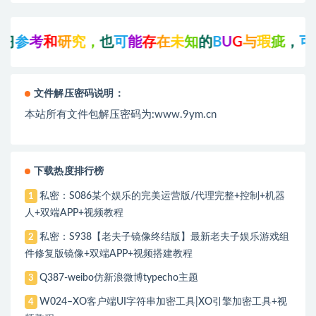
参
考
和
研
究
，
也
可
能
存
在
未
知
的
B
U
G
与
瑕
疵
，
可
先
联
文件解压密码说明：
本站所有文件包解压密码为:www.9ym.cn
下载热度排行榜
私密：S086某个娱乐的完美运营版/代理完整+控制+机器
1
人+双端APP+视频教程
私密：S938【老夫子镜像终结版】最新老夫子娱乐游戏组
2
件修复版镜像+双端APP+视频搭建教程
Q387-weibo仿新浪微博typecho主题
3
W024–XO客户端UI字符串加密工具|XO引擎加密工具+视
4