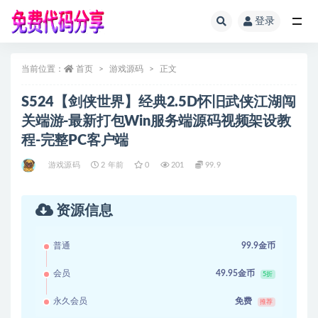
登录
全部
当前位置：
首页
游戏源码
正文
S524【剑侠世界】经典2.5D怀旧武侠江湖闯
关端游-最新打包Win服务端源码视频架设教
程-完整PC客户端
游戏源码
2 年前
0
201
99.9
资源信息
普通
99.9金币
会员
49.95金币
5折
永久会员
免费
推荐