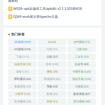
频教程
W028–apk反编译工具(apkdb) v2.1.3.20180418
5
Q369-work展示类typecho主题
6
热门标签
3D游戏
(190)
AI
(43)
APP源码
(71)
H5游戏
(193)
Q萌
(52)
三国
(83)
下载
(371)
主机
(37)
二次元
(21)
仙侠手游
(92)
传奇
(390)
公众号
(49)
加密
(115)
博客
(38)
卡牌手游
(124)
即时通讯
(44)
商城源码
(82)
回合手游
(154)
客服系统
(20)
导航
(43)
小游戏
(23)
小程序
(159)
影视
(18)
影音系统
(87)
投资赚钱
(20)
抖音
(41)
支付系统
(40)