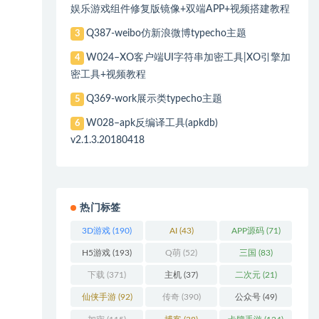
娱乐游戏组件修复版镜像+双端APP+视频搭建教程
Q387-weibo仿新浪微博typecho主题
3
W024–XO客户端UI字符串加密工具|XO引擎加
4
密工具+视频教程
Q369-work展示类typecho主题
5
W028–apk反编译工具(apkdb)
6
v2.1.3.20180418
热门标签
3D游戏
(190)
AI
(43)
APP源码
(71)
H5游戏
(193)
Q萌
(52)
三国
(83)
下载
(371)
主机
(37)
二次元
(21)
仙侠手游
(92)
传奇
(390)
公众号
(49)