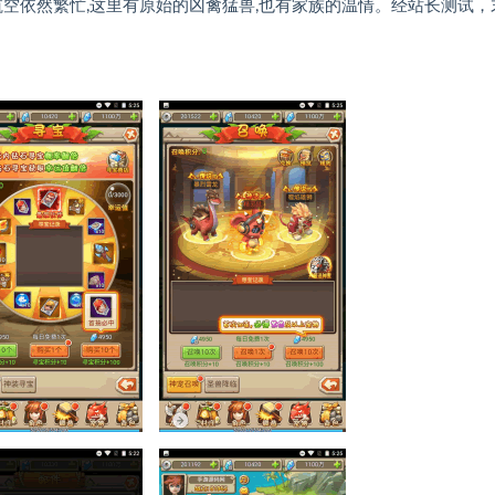
航空依然繁忙,这里有原始的凶禽猛兽,也有家族的温情。经站长测试，