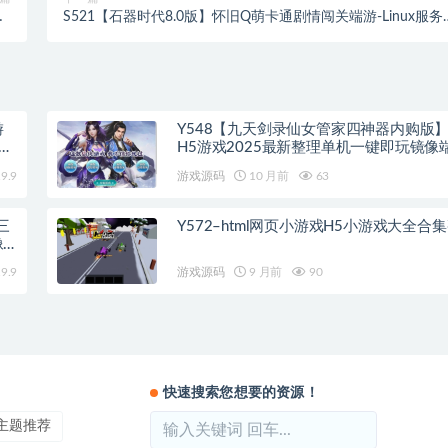
-
S521【石器时代8.0版】怀旧Q萌卡通剧情闯关端游-Linux服务
本
源码架设教程-镜像端视频教程-PC完整客户端
游
Y548【九天剑录仙女管家四神器内购版
手工
H5游戏2025最新整理单机一键即玩镜像
+Linux手工服务端+管理后台+GM授权后
9.9
游戏源码
10 月前
63
三
Y572–html网页小游戏H5小游戏大全合
像
9.9
游戏源码
9 月前
90
快速搜索您想要的资源！
ss主题推荐