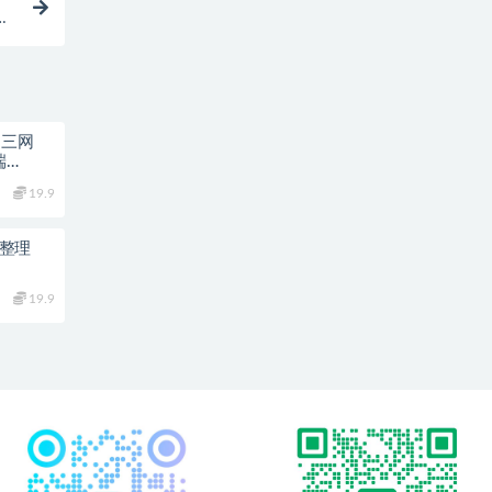
端
】三网
端
台+教程
19.9
集整理
19.9