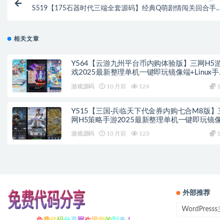
S519【175石器时代三端全套源码】经典Q萌剧情闯关回合手游
PC端安卓苹果IOS三端版
相关文章
Y564【云游九州平台币内购体验版】三网H5
戏2025最新整理单机一键即玩镜像端+Linux
服务端+管理后台+GM授权后台+教程
游戏源码
10 月前
124
1
Y515【三国·兵临天下代金券内购七合M8版】
网H5策略手游2025最新整理单机一键即玩镜
端+Linux手工服务端+管理后台+GM后台+教程
游戏源码
10 月前
123
1
外部推荐
WordPres