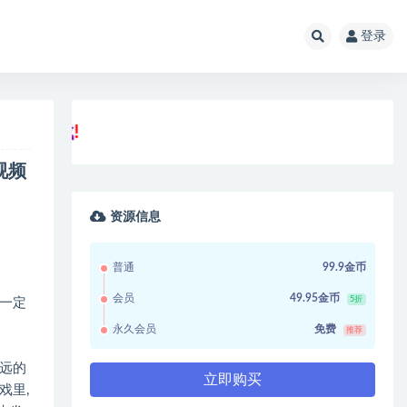
登录
声
明
：
视频
资源信息
普通
99.9金币
会员
49.95金币
5折
一定
永久会员
免费
推荐
远的
立即购买
戏里,