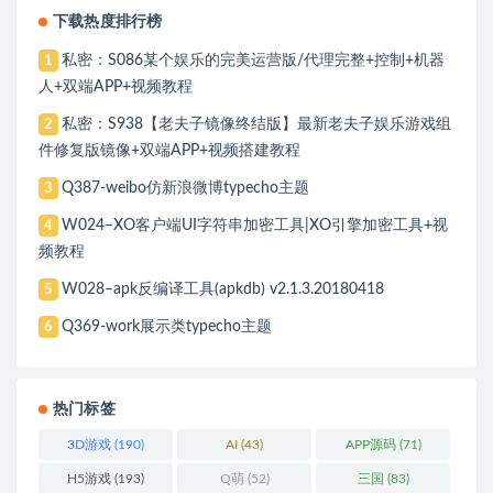
下载热度排行榜
私密：S086某个娱乐的完美运营版/代理完整+控制+机器
1
人+双端APP+视频教程
私密：S938【老夫子镜像终结版】最新老夫子娱乐游戏组
2
件修复版镜像+双端APP+视频搭建教程
Q387-weibo仿新浪微博typecho主题
3
W024–XO客户端UI字符串加密工具|XO引擎加密工具+视
4
频教程
W028–apk反编译工具(apkdb) v2.1.3.20180418
5
Q369-work展示类typecho主题
6
热门标签
3D游戏
(190)
AI
(43)
APP源码
(71)
H5游戏
(193)
Q萌
(52)
三国
(83)