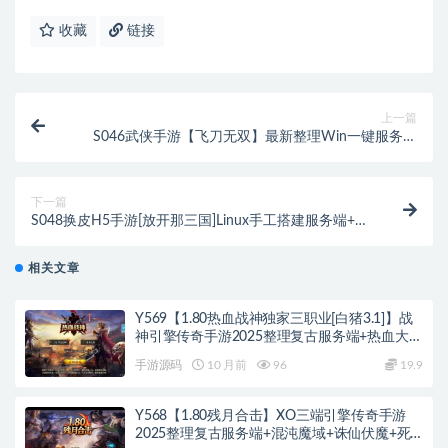
收藏
链接
上一篇
S046武侠手游【飞刀无双】最新整理Win一键服务端
+GM后台
下一篇
S048换皮H5手游[放开那三国]Linux手工搭建服务端+授
权后台
相关文章
Y569【1.80热血战神独家三职业[白猪3.1]】战
神引擎传奇手游2025整理复古服务端+热血大陆
+蛮荒大陆+黄金大陆
手游源码
10 月前
96
19.9
Y568【1.80残月合击】XO三端引擎传奇手游
2025整理复古服务端+混沌魔域+诛仙伏魔+死