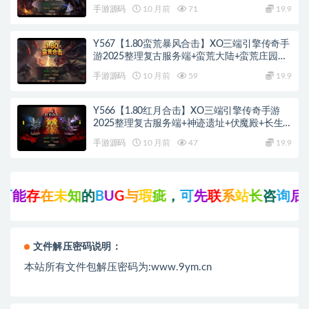
亡空间
手游源码
10 月前
71
19.9
Y567【1.80蛮荒暴风合击】XO三端引擎传奇手
游2025整理复古服务端+蛮荒大陆+蛮荒庄园
+蛮荒战场
手游源码
10 月前
59
19.9
Y566【1.80红月合击】XO三端引擎传奇手游
2025整理复古服务端+神迹遗址+伏魔殿+长生
殿
手游源码
10 月前
47
19.9
存
在
未
知
的
B
U
G
与
瑕
疵
，
可
先
联
系
站
长
咨
询
后
再
点
文件解压密码说明：
本站所有文件包解压密码为:www.9ym.cn