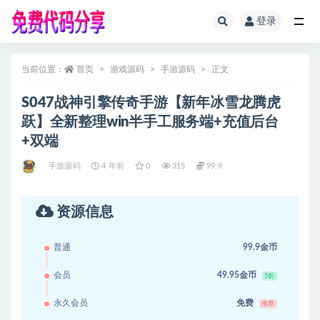
登录
全部
当前位置：
首页
游戏源码
手游源码
正文
S047战神引擎传奇手游【新年冰雪龙腾虎
跃】全新整理win半手工服务端+充值后台
+双端
手游源码
4 年前
0
315
99.9
资源信息
普通
99.9金币
会员
49.95金币
5折
永久会员
免费
推荐