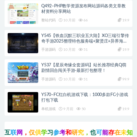
Q492–PHP教学资源发布网站源码各类文章教
材资料分享网站
整站代码
10 月前
66
19.9
Y545【铁血沉默三职业五大陆】XO三端引擎传
奇手游2025整理特色服务端+聚贤庄+异界海岛
+北方雪原+西部沙漠
手游源码
10 月前
51
19.9
Y537【星辰奇缘全套源码】站长推荐经典Q萌
剧情回合闯关手游-最新打包整理！
手游源码
10 月前
51
99.9
Y570–FC红白机游戏下载：1000多款FC小游戏
打包下载
单机游戏
9 月前
50
19.9
互
联
网
，
仅
供
学
习
参
考
和
研
究
，
也
可
能
存
在
未
知
的
B