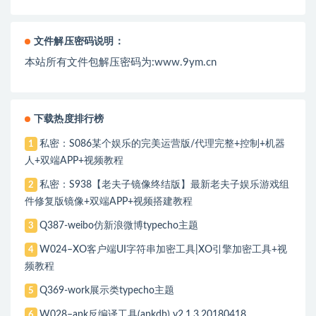
文件解压密码说明：
本站所有文件包解压密码为:www.9ym.cn
下载热度排行榜
私密：S086某个娱乐的完美运营版/代理完整+控制+机器
1
人+双端APP+视频教程
私密：S938【老夫子镜像终结版】最新老夫子娱乐游戏组
2
件修复版镜像+双端APP+视频搭建教程
Q387-weibo仿新浪微博typecho主题
3
W024–XO客户端UI字符串加密工具|XO引擎加密工具+视
4
频教程
Q369-work展示类typecho主题
5
W028–apk反编译工具(apkdb) v2.1.3.20180418
6