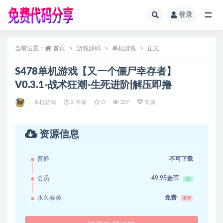
登录
全部
当前位置：
首页
游戏源码
单机游戏
正文
S478单机游戏【又一个僵尸幸存者】
V0.3.1-战术狂潮-生死进阶|解压即撸
单机游戏
2 年前
0
327
专属
资源信息
普通
不可下载
会员
49.95金币
5折
永久会员
免费
推荐