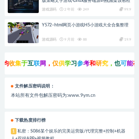
版策略文字游戏-Linux服务端源码视频架设教程
游戏源码
2 年前
249
99.9
Y572–html网页小游戏H5小游戏大全合集整理
游戏源码
9 月前
88
19.9
均
收
集
于
互
联
网
，
仅
供
学
习
参
考
和
研
究
，
也
可
能
存
在
文件解压密码说明：
本站所有文件包解压密码为:www.9ym.cn
下载热度排行榜
私密：S086某个娱乐的完美运营版/代理完整+控制+机器
1
人+双端APP+视频教程