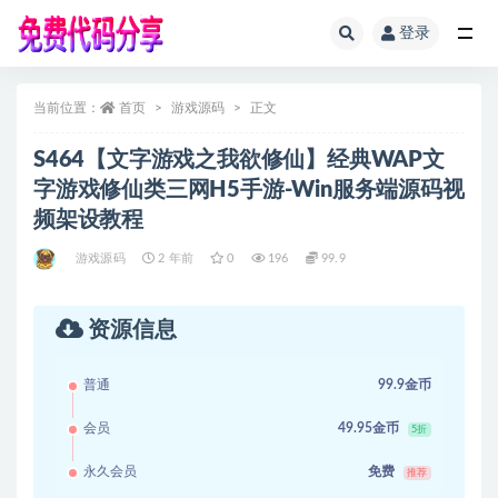
登录
全部
当前位置：
首页
游戏源码
正文
S464【文字游戏之我欲修仙】经典WAP文
字游戏修仙类三网H5手游-Win服务端源码视
频架设教程
游戏源码
2 年前
0
196
99.9
资源信息
普通
99.9金币
会员
49.95金币
5折
永久会员
免费
推荐