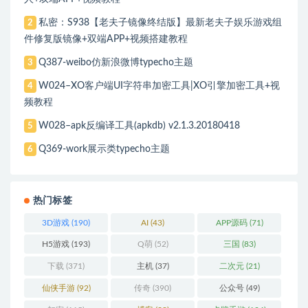
私密：S938【老夫子镜像终结版】最新老夫子娱乐游戏组
2
件修复版镜像+双端APP+视频搭建教程
Q387-weibo仿新浪微博typecho主题
3
W024–XO客户端UI字符串加密工具|XO引擎加密工具+视
4
频教程
W028–apk反编译工具(apkdb) v2.1.3.20180418
5
Q369-work展示类typecho主题
6
热门标签
3D游戏
(190)
AI
(43)
APP源码
(71)
H5游戏
(193)
Q萌
(52)
三国
(83)
下载
(371)
主机
(37)
二次元
(21)
仙侠手游
(92)
传奇
(390)
公众号
(49)