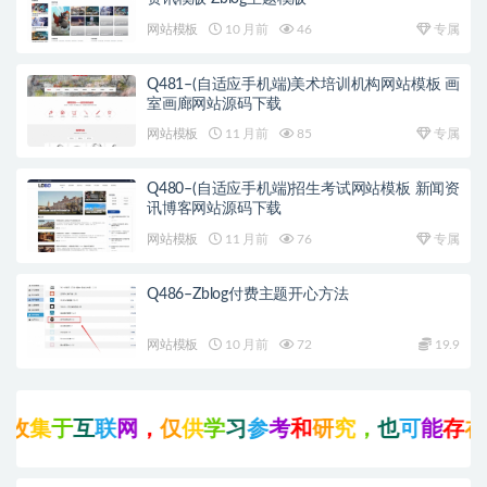
网站模板
10 月前
46
专属
Q481–(自适应手机端)美术培训机构网站模板 画
室画廊网站源码下载
网站模板
11 月前
85
专属
Q480–(自适应手机端)招生考试网站模板 新闻资
讯博客网站源码下载
网站模板
11 月前
76
专属
Q486–Zblog付费主题开心方法
网站模板
10 月前
72
19.9
收
集
于
互
联
网
，
仅
供
学
习
参
考
和
研
究
，
也
可
能
存
在