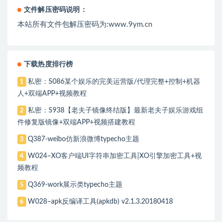
文件解压密码说明：
本站所有文件包解压密码为:www.9ym.cn
下载热度排行榜
私密：S086某个娱乐的完美运营版/代理完整+控制+机器
1
人+双端APP+视频教程
私密：S938【老夫子镜像终结版】最新老夫子娱乐游戏组
2
件修复版镜像+双端APP+视频搭建教程
Q387-weibo仿新浪微博typecho主题
3
W024–XO客户端UI字符串加密工具|XO引擎加密工具+视
4
频教程
Q369-work展示类typecho主题
5
W028–apk反编译工具(apkdb) v2.1.3.20180418
6