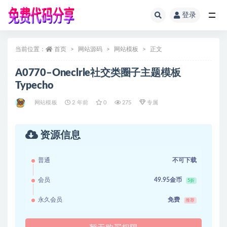
登录
全部
当前位置：
首页
网站源码
网站模板
正文
A0770–Oneclrle社交类圈子主题模板
Typecho
网站模板
2 年前
0
275
专属
资源信息
普通
不可下载
会员
49.95金币
5折
永久会员
免费
推荐