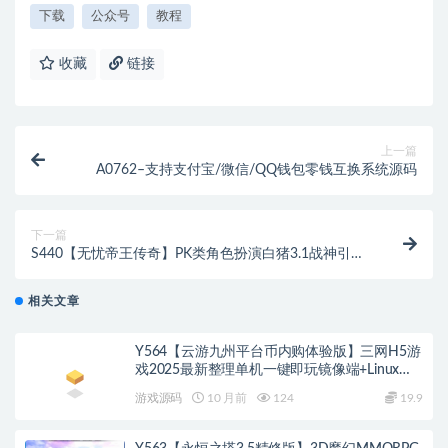
下载
公众号
教程
收藏
链接
上一篇
A0762–支持支付宝/微信/QQ钱包零钱互换系统源码
下一篇
S440【无忧帝王传奇】PK类角色扮演白猪3.1战神引擎
传奇手游源码
相关文章
Y564【云游九州平台币内购体验版】三网H5游
戏2025最新整理单机一键即玩镜像端+Linux手
工服务端+管理后台+GM授权后台+教程
游戏源码
10 月前
124
19.9