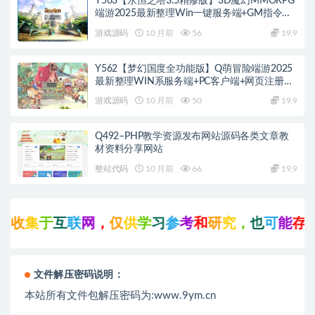
Y563【永恒之塔3.5精修版】3D魔幻MMORPG
端游2025最新整理Win一键服务端+GM指令
+PC客户端+教程
游戏源码
10 月前
56
19.9
Y562【梦幻国度全功能版】Q萌冒险端游2025
最新整理WIN系服务端+PC客户端+网页注册
+GM工具+GM命令+教程
游戏源码
10 月前
50
19.9
Q492–PHP教学资源发布网站源码各类文章教
材资料分享网站
整站代码
10 月前
66
19.9
收
集
于
互
联
网
，
仅
供
学
习
参
考
和
研
究
，
也
可
能
存
在
文件解压密码说明：
本站所有文件包解压密码为:www.9ym.cn