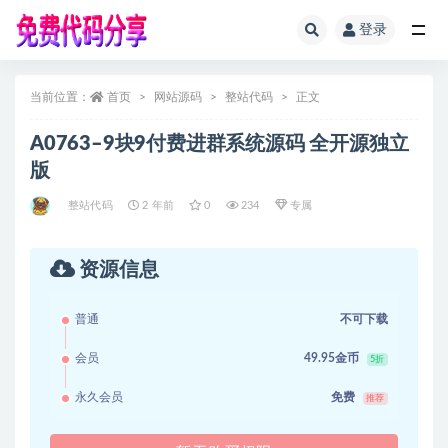
登录
全部
当前位置：
首页
网站源码
整站代码
正文
A0763–9块9付费进群系统源码 全开源独立
版
整站代码
2 年前
0
234
专属
资源信息
普通
不可下载
会员
49.95金币
5折
永久会员
免费
推荐