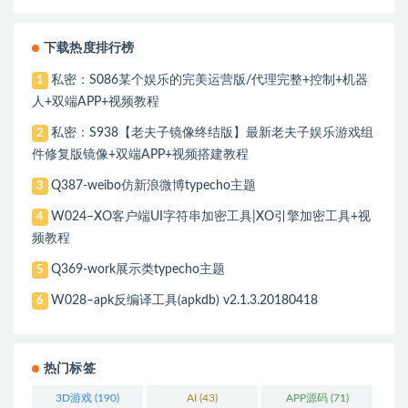
下载热度排行榜
私密：S086某个娱乐的完美运营版/代理完整+控制+机器
1
人+双端APP+视频教程
私密：S938【老夫子镜像终结版】最新老夫子娱乐游戏组
2
件修复版镜像+双端APP+视频搭建教程
Q387-weibo仿新浪微博typecho主题
3
W024–XO客户端UI字符串加密工具|XO引擎加密工具+视
4
频教程
Q369-work展示类typecho主题
5
W028–apk反编译工具(apkdb) v2.1.3.20180418
6
热门标签
3D游戏
(190)
AI
(43)
APP源码
(71)