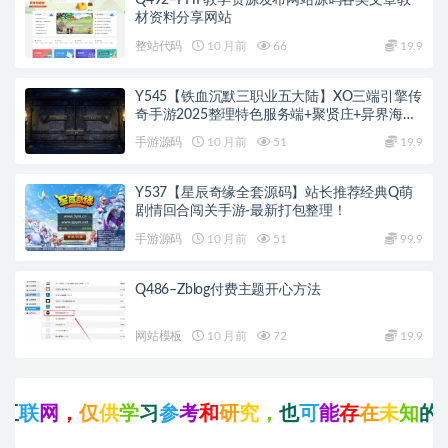
Q492–PHP教学资源发布网站源码各类文章教
材资料分享网站
整站代码
10 月前
66
19.9
Y545【铁血沉默三职业五大陆】XO三端引擎传
奇手游2025整理特色服务端+聚贤庄+异界海岛
+北方雪原+西部沙漠
手游源码
10 月前
51
19.9
Y537【星辰奇缘全套源码】站长推荐经典Q萌
剧情回合闯关手游-最新打包整理！
手游源码
10 月前
51
99.9
Q486–Zblog付费主题开心方法
网站模板
10 月前
72
19.9
互
联
网
，
仅
供
学
习
参
考
和
研
究
，
也
可
能
存
在
未
知
的
B