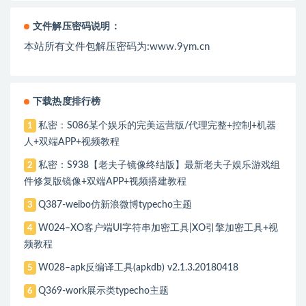
文件解压密码说明：
本站所有文件包解压密码为:www.9ym.cn
下载热度排行榜
私密：S086某个娱乐的完美运营版/代理完整+控制+机器
1
人+双端APP+视频教程
私密：S938【老夫子镜像终结版】最新老夫子娱乐游戏组
2
件修复版镜像+双端APP+视频搭建教程
Q387-weibo仿新浪微博typecho主题
3
W024–XO客户端UI字符串加密工具|XO引擎加密工具+视
4
频教程
W028–apk反编译工具(apkdb) v2.1.3.20180418
5
Q369-work展示类typecho主题
6