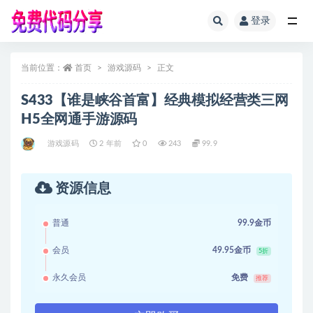
登录
全部
当前位置：
首页
游戏源码
正文
S433【谁是峡谷首富】经典模拟经营类三网
H5全网通手游源码
游戏源码
2 年前
0
243
99.9
资源信息
普通
99.9金币
会员
49.95金币
5折
永久会员
免费
推荐