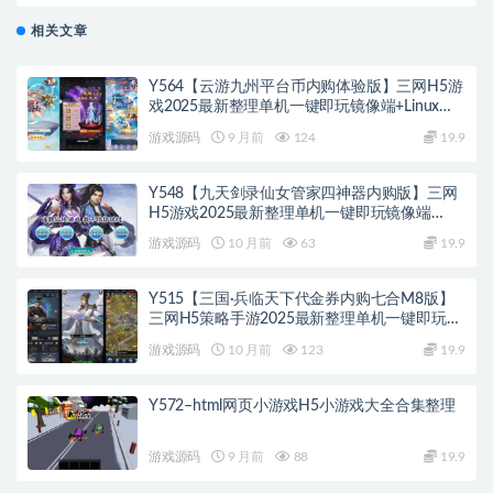
相关文章
Y564【云游九州平台币内购体验版】三网H5游
戏2025最新整理单机一键即玩镜像端+Linux手
工服务端+管理后台+GM授权后台+教程
游戏源码
9 月前
124
19.9
Y548【九天剑录仙女管家四神器内购版】三网
H5游戏2025最新整理单机一键即玩镜像端
+Linux手工服务端+管理后台+GM授权后台+教
游戏源码
10 月前
63
19.9
程
Y515【三国·兵临天下代金券内购七合M8版】
三网H5策略手游2025最新整理单机一键即玩镜
像端+Linux手工服务端+管理后台+GM后台+教
游戏源码
10 月前
123
19.9
程
Y572–html网页小游戏H5小游戏大全合集整理
游戏源码
9 月前
88
19.9