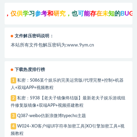
供
学
习
参
考
和
研
究
，
也
可
能
存
在
未
知
的
B
U
G
与
瑕
疵
，
文件解压密码说明：
本站所有文件包解压密码为:www.9ym.cn
下载热度排行榜
私密：S086某个娱乐的完美运营版/代理完整+控制+机器
1
人+双端APP+视频教程
私密：S938【老夫子镜像终结版】最新老夫子娱乐游戏组
2
件修复版镜像+双端APP+视频搭建教程
Q387-weibo仿新浪微博typecho主题
3
W024–XO客户端UI字符串加密工具|XO引擎加密工具+视
4
频教程